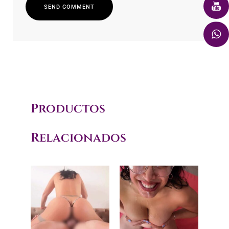
S
E
N
D
C
O
M
M
E
N
T
S
E
N
D
C
O
M
M
E
N
T
Productos
Relacionados