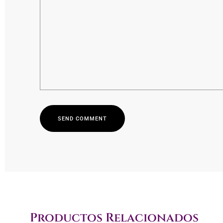
S
E
N
D
C
O
M
M
E
N
T
S
E
N
D
C
O
M
M
E
N
T
Productos Relacionados