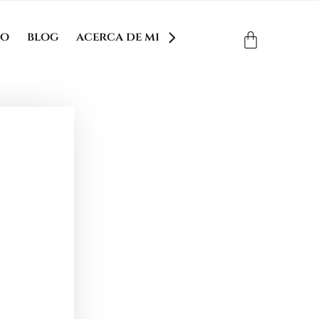
to
blog
acerca de mi