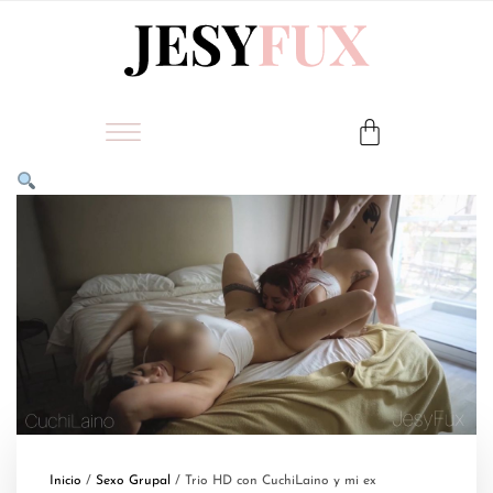
Inicio
/
Sexo Grupal
/ Trio HD con CuchiLaino y mi ex