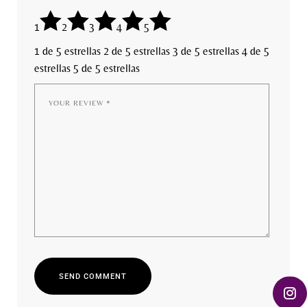
1
2
3
4
5
1 de 5 estrellas
2 de 5 estrellas
3 de 5 estrellas
4 de 5
estrellas
5 de 5 estrellas
S
E
N
D
C
O
M
M
E
N
T
S
E
N
D
C
O
M
M
E
N
T