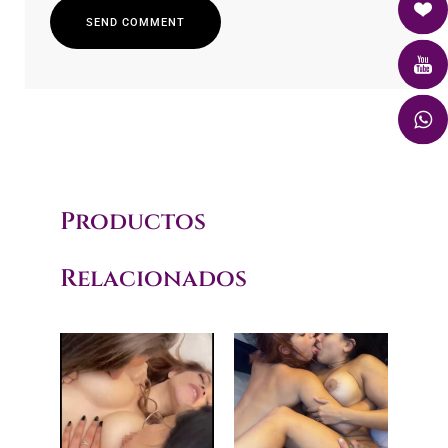
S
E
N
D
C
O
M
M
E
N
T
S
E
N
D
C
O
M
M
E
N
T
Productos
Relacionados