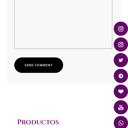
S
E
N
D
C
O
M
M
E
N
T
S
E
N
D
C
O
M
M
E
N
T
Productos