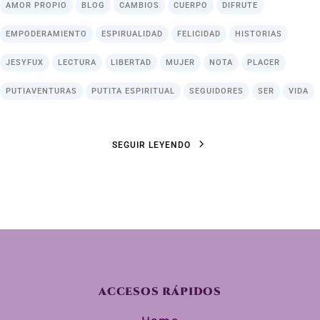
AMOR PROPIO
BLOG
CAMBIOS
CUERPO
DIFRUTE
EMPODERAMIENTO
ESPIRUALIDAD
FELICIDAD
HISTORIAS
JESYFUX
LECTURA
LIBERTAD
MUJER
NOTA
PLACER
PUTIAVENTURAS
PUTITA ESPIRITUAL
SEGUIDORES
SER
VIDA
S
E
G
U
I
R
L
E
Y
E
N
D
O
S
E
G
U
I
R
L
E
Y
E
N
D
O
ACCESOS RÁPIDOS