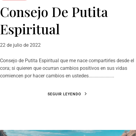
Consejo De Putita
Espiritual
22 de julio de 2022
Consejo de Putita Espiritual que me nace compartirles desde el
cora; si quieren que ocurran cambios positivos en sus vidas
comiencen por hacer cambios en ustedes.....................
S
E
G
U
I
R
L
E
Y
E
N
D
O
S
E
G
U
I
R
L
E
Y
E
N
D
O